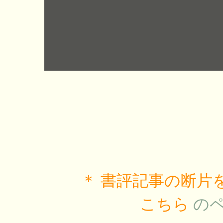
＊ 書評記事の断
こちら
の