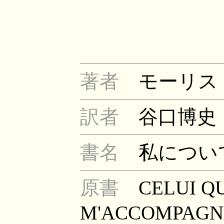
著者
モーリス
訳者
谷口博史
書名
私につい
原書
CELUI QU
M'ACCOMPAGNAI