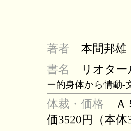
著者
本間邦雄
書名
リオタ
ー的身体から情動-
体裁・価格
Ａ
価3520円（本体