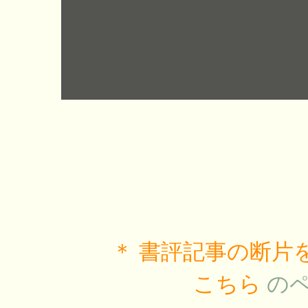
＊ 書評記事の断
こちら
の